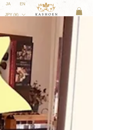
JA
EN
JPY (¥)