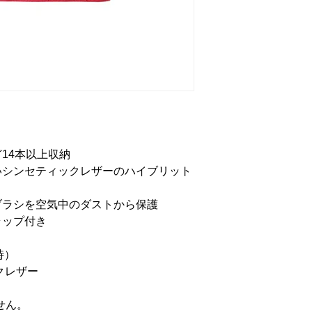
14本以上収納
いシンセティックレザーのハイブリット
ブラシを空気中のダストから保護
ラップ付き
時）
クレザー
せん。