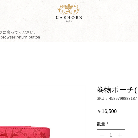
ジに戻ってください。
 browser return button.
巻物ポーチ(
SKU： 4589799883187
価
￥16,500
格
数量
*