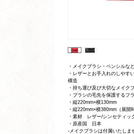
・メイクブラシ・ペンシルなど
・レザーとお手入れのしやす
構造
・持ち運び及び大切なメイク
・ブラシの毛先を保護するフ
・縦220mm×横130mm
・縦220mm×横380mm（展開
・素材 レザー/シンセティッ
・原産国 日本
-メイクブラシは付属いたしま