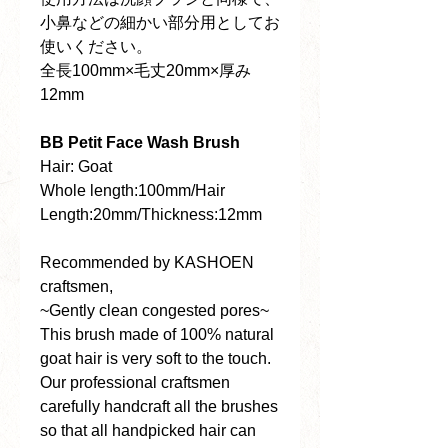
小鼻などの細かい部分用としてお
使いください。
全長100mm×毛丈20mm×厚み
12mm
BB Petit Face Wash Brush
Hair: Goat
Whole length:100mm/Hair
Length:20mm/Thickness:12mm
Recommended by KASHOEN
craftsmen,
~Gently clean congested pores~
This brush made of 100% natural
goat hair is very soft to the touch.
Our professional craftsmen
carefully handcraft all the brushes
so that all handpicked hair can