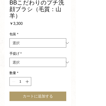
BBこだわりのプチ洗
顔ブラシ（毛質：山
羊）
価
￥3,300
格
包装
*
手提げ
*
数量
*
カートに追加する