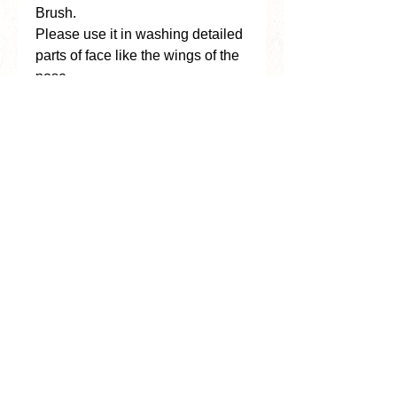
Brush.
Please use it in washing detailed
parts of face like the wings of the
nose.
We recommend using Face Wash
Brush with
KASHOEN Sakura
Soap
, which contains natural
germicidal ingredients and is
effective for durability of Face
Wash Brush.
This soap is gentle to the skin
and can be used safely by people
of all ages, from babies to the
elderly.
包装について