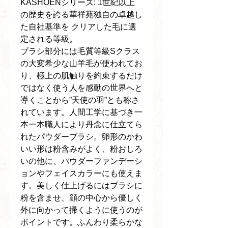
KASHOENシリーズ: 1世紀以上
の歴史を誇る華祥苑独自の卓越し
た自社基準を クリアした毛に選
定される等級。
ブラシ部分には毛質等級Sクラス
の大変希少な山羊毛が使われてお
り、極上の肌触りを約束するだけ
ではなく使う人を感動の世界へと
導くことから”天使の羽”とも称さ
れています。人間工学に基づき一
本一本職人により丹念に仕立てら
れたパウダーブラシ。卵形のかわ
いい形は粉含みがよく、粉おしろ
いの他に、パウダーファンデーシ
ョンやフェイスカラーにも使えま
す。美しく仕上げるにはブラシに
粉を含ませ、顔の中心から優しく
外に向かって掃くように使うのが
ポイントです。ふんわり柔らかな