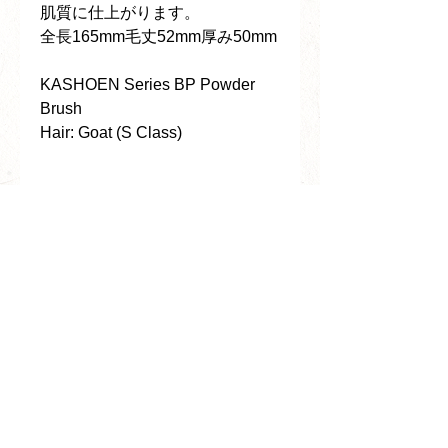
肌質に仕上がります。
全長165mm毛丈52mm厚み50mm
KASHOEN Series BP Powder
Brush
Hair: Goat (S Class)
包装について
・たとう紙包装(¥0-)
おまとめ包装について
説明:エンボス加工を施した自然な強さと
美しさを兼ね備えた日本独自の温もりの
おまとめ包装の場合は、おまとめする商
あるKASHOENオリジナル和紙包装
熨斗紙対応について
品のお一つのみたとう紙包装もしくは桐
※たとう紙のサイズはご購入商品に応じ
箱包装桐箱包装（有料 ￥1,650）をご選
て最適なものを弊社でお選びいたしま
無料にて熨斗の対応を行なっておりま
択ください。
す。
す。ご希望の方は購入ページの「備考欄
桐箱包装（有料 ￥1,650）を全ての商品
追加」に“熨斗希望”とご記入ください。
で選択されますとそれぞれに桐箱包装
・桐箱包装(¥1,650)
改めてこちらよりご連絡させていただき
（￥1,650）が加算されるためご注意くだ
説明: KASHOENロゴと側面に”JAPAN
ます。
さい。
MADE”のレーザー彫刻加工を施したオリ
※個包装、おまとめ包装など複数にご指
ジナル桐箱。