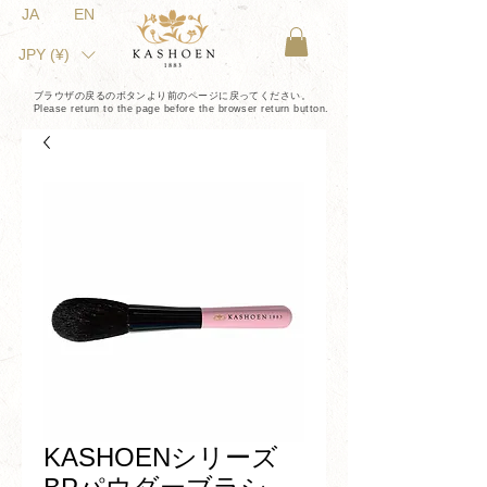
JA
EN
JPY (¥)
ブラウザの戻るのボタンより前のページに戻ってください。
Please return to the page before the browser return button.
KASHOENシリーズ