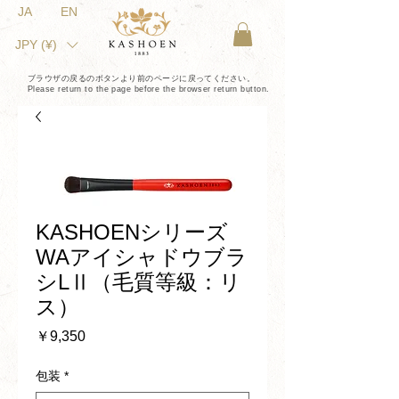
JA
EN
JPY (¥)
ブラウザの戻るのボタンより前のページに戻ってください。
Please return to the page before the browser return button.
KASHOENシリーズ
WAアイシャドウブラ
シLⅡ（毛質等級：リ
ス）
価
￥9,350
格
包装
*