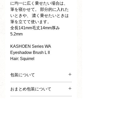
に均一に広く乗せたい場合は、
筆を寝かせて。 部分的に入れた
いときや、 濃く乗せたいときは
筆を立てて使います。
全長141mm毛丈14mm厚み
5.2mm
KASHOEN Series WA
Eyeshadow Brush L II
Hair: Squirrel
包装について
・たとう紙包装(¥0-)
おまとめ包装について
説明:エンボス加工を施した自然な強さと
美しさを兼ね備えた日本独自の温もりの
おまとめ包装の場合は、おまとめする商
あるKASHOENオリジナル和紙包装
熨斗紙対応について
品のお一つのみたとう紙包装もしくは桐
※たとう紙のサイズはご購入商品に応じ
箱包装桐箱包装（有料 ￥1,650）をご選
て最適なものを弊社でお選びいたしま
無料にて熨斗の対応を行なっておりま
択ください。
す。