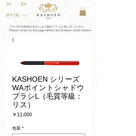
JA
EN
JPY (¥)
ブラウザの戻るのボタンより前のページに戻ってください。
Please return to the page before the browser return button.
KASHOEN シリーズ
WAポイントシャドウ
ブラシL（毛質等級：
リス）
価
￥11,000
格
包装
*