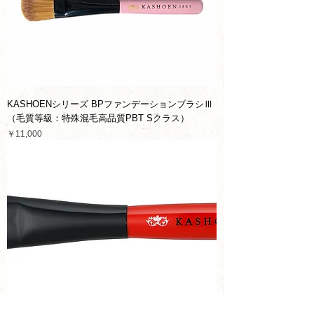
KASHOENシリーズ BPファンデーションブラシⅢ
（毛質等級：特殊混毛高品質PBT Sクラス）
価格
￥11,000