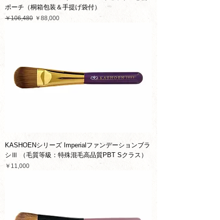
ポーチ（桐箱包装＆手提げ袋付）
通常価格
セール価格
￥106,480
￥88,000
KASHOENシリーズ Imperialファンデーションブラ
シⅢ （毛質等級：特殊混毛高品質PBT Sクラス）
価格
￥11,000