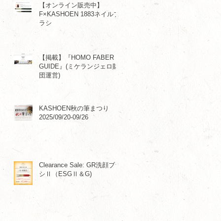
【オンライン販売中】
F×KASHOEN 1883ネイルブ
ラシ
【掲載】『HOMO FABER
GUIDE』(ミケランジェロ財
団運営)
KASHOEN秋の筆まつり
2025/09/20-09/26
Clearance Sale: GR洗顔ブラ
シⅡ（ESGⅡ＆G)