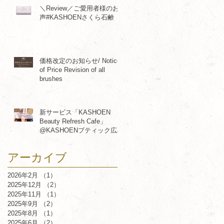
＼Review／ご愛用者様のお
声#KASHOENさくら石鹸
価格改定のお知らせ/ Notice
of Price Revision of all
brushes
新サービス「KASHOEN
Beauty Refresh Cafe」
@KASHOENブティック広島
アーカイブ
2026年2月
（1）
1件の記事
2025年12月
（2）
2件の記事
2025年11月
（1）
1件の記事
2025年9月
（2）
2件の記事
2025年8月
（1）
1件の記事
2025年6月
（2）
2件の記事