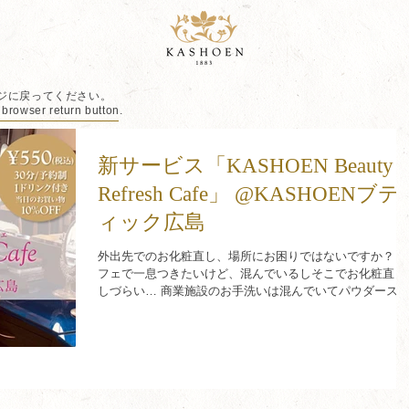
ジに戻ってください。
 browser return button.
新サービス「KASHOEN Beauty
Refresh Cafe」 @KASHOENブテ
ィック広島
外出先でのお化粧直し、場所にお困りではないですか？ 
フェで一息つきたいけど、混んでいるしそこでお化粧直し
しづらい… 商業施設のお手洗いは混んでいてパウダース
ースが空いていない… Do you have trouble finding a place
to...