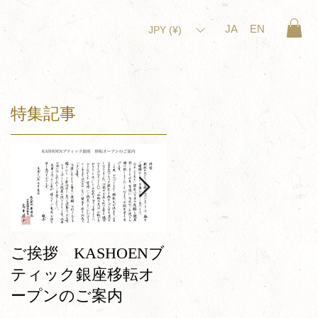
JA
EN
JPY (¥)
特集記事
カ
は
ペ
Machines which have
ご挨拶 KASHOENブ
continuously worked fo
ティック銀座移転オ
over 100 years
ープンのご案内