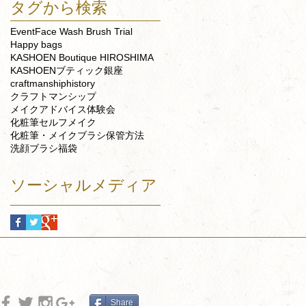
タグから検索
Event
Face Wash Brush Trial
Happy bags
KASHOEN Boutique HIROSHIMA
KASHOENブティック銀座
craftmanship
history
クラフトマンシップ
メイクアドバイス
体験会
化粧筆セルフメイク
化粧筆・メイクブラシ保管方法
洗顔ブラシ
福袋
ソーシャルメディア
Share